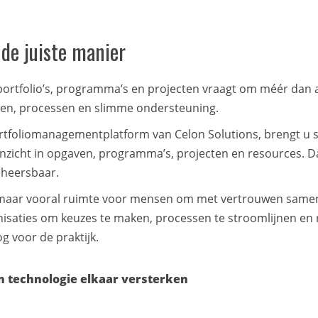
 de juiste manier
ortfolio’s, programma’s en projecten vraagt om méér dan al
sen, processen en slimme ondersteuning.
portfoliomanagementplatform van Celon Solutions, brengt u s
inzicht in opgaven, programma’s, projecten en resources. 
eheersbaar.
t, maar vooral ruimte voor mensen om met vertrouwen samen
nisaties om keuzes te maken, processen te stroomlijnen en 
g voor de praktijk.
n technologie elkaar versterken