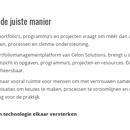
 de juiste manier
ortfolio’s, programma’s en projecten vraagt om méér dan al
sen, processen en slimme ondersteuning.
portfoliomanagementplatform van Celon Solutions, brengt u s
inzicht in opgaven, programma’s, projecten en resources. 
eheersbaar.
t, maar vooral ruimte voor mensen om met vertrouwen samen
nisaties om keuzes te maken, processen te stroomlijnen en 
g voor de praktijk.
n technologie elkaar versterken