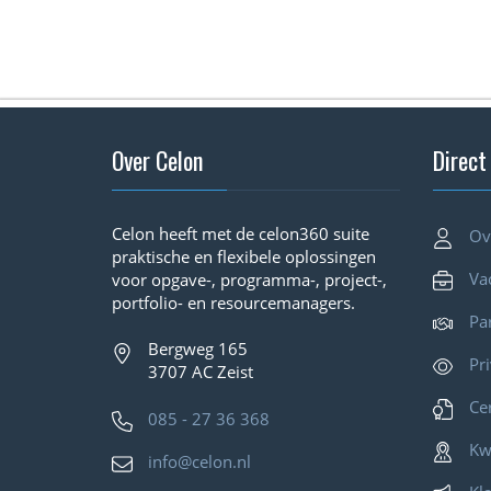
Over Celon
Direct
Celon heeft met de celon360 suite
Ov
praktische en flexibele oplossingen
Va
voor opgave-, programma-, project-,
portfolio- en resourcemanagers.
Pa
Bergweg 165
Pr
3707 AC Zeist
Cer
085 - 27 36 368
Kw
info@celon.nl