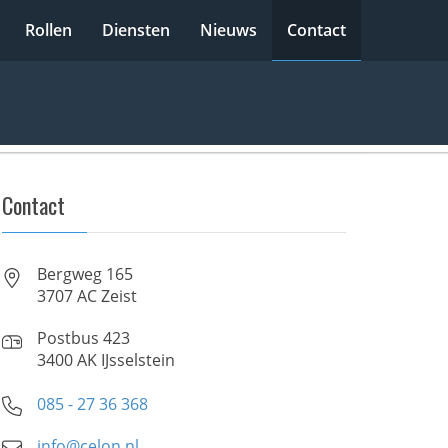
Rollen
Diensten
Nieuws
Contact
Contact
Bergweg 165
3707 AC Zeist
Postbus 423
3400 AK IJsselstein
085 - 27 36 368
info@celon.nl