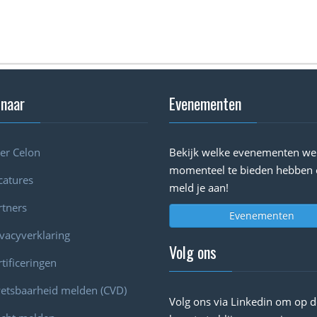
 naar
Evenementen
er Celon
Bekijk welke evenementen we
momenteel te bieden hebben 
catures
meld je aan!
rtners
Evenementen
ivacyverklaring
Volg ons
tificeringen
etsbaarheid melden (CVD)
Volg ons via Linkedin om op d