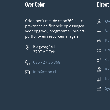
Over Celon
Direct
Celon heeft met de celon360 suite
Ov
praktische en flexibele oplossingen
Va
voor opgave-, programma-, project-,
portfolio- en resourcemanagers.
Pa
Bergweg 165
Pr
3707 AC Zeist
Cer
085 - 27 36 368
Kw
info@celon.nl
Kl
Sy