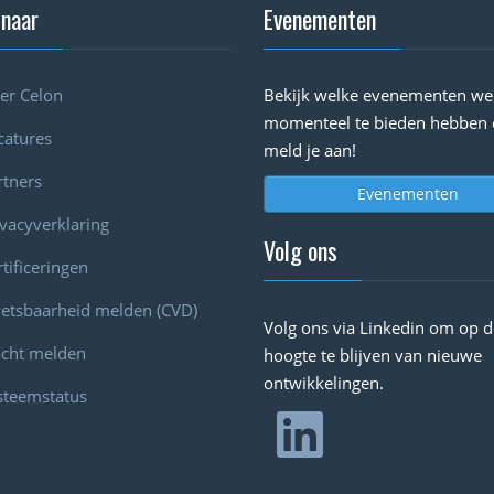
 naar
Evenementen
er Celon
Bekijk welke evenementen we
momenteel te bieden hebben 
catures
meld je aan!
rtners
Evenementen
ivacyverklaring
Volg ons
tificeringen
etsbaarheid melden (CVD)
Volg ons via Linkedin om op d
acht melden
hoogte te blijven van nieuwe
ontwikkelingen.
steemstatus